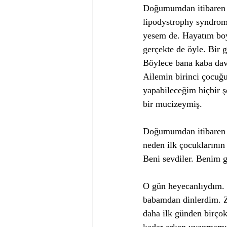
Doğumumdan itibaren ç
lipodystrophy syndrome
yesem de. Hayatım boy
gerçekte de öyle. Bir
Böylece bana kaba dav
Ailemin birinci çocu
yapabileceğim hiçbir 
bir mucizeymiş. 
Doğumumdan itibaren a
neden ilk çocuklarının
Beni sevdiler. Benim gö
O gün heyecanlıydım. 
babamdan dinlerdim. Z
daha ilk günden birçok