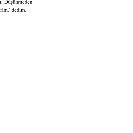
um. Düşünmeden 
rim.' dedim. 