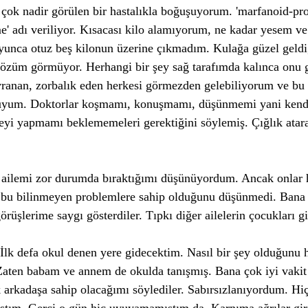
ok nadir görülen bir hastalıkla boğuşuyorum. 'marfanoid-pr
' adı veriliyor. Kısacası kilo alamıyorum, ne kadar yesem v
unca otuz beş kilonun üzerine çıkmadım. Kulağa güzel geldi
 gözüm görmüyor. Herhangi bir şey sağ tarafımda kalınca onu
ranan, zorbalık eden herkesi görmezden gelebiliyorum ve bu 
ğuyum. Doktorlar koşmamı, konuşmamı, düşünmemi yani kend
şeyi yapmamı beklememeleri gerektiğini söylemiş. Çığlık ata
ilemi zor durumda bıraktığımı düşünüyordum. Ancak onlar 
 bu bilinmeyen problemlere sahip olduğunu düşünmedi. Bana il
rüşlerime saygı gösterdiler. Tıpkı diğer ailelerin çocukları gi
İlk defa okul denen yere gidecektim. Nasıl bir şey olduğunu 
aten babam ve annem de okulda tanışmış. Bana çok iyi vakit 
 arkadaşa sahip olacağımı söylediler. Sabırsızlanıyordum. Hiç