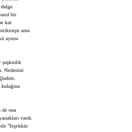
 dalga 
sıl bir 
e kat 
birikmişti ama 
ü aynısı 
 şaşkınlık 
ı. Nedenini 
ğladım. 
 kulağına 
n de ona 
anakları vardı. 
sle 'Teşekkür 