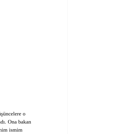
üşüncelere o 
dı. Ona bakan 
benim ismim 