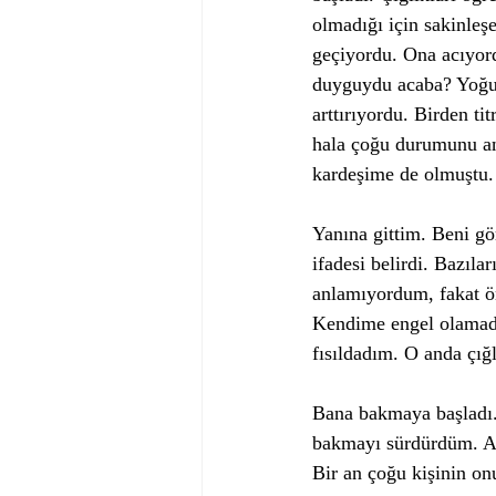
olmadığı için sakinleş
geçiyordu. Ona acıyor
duyguydu acaba? Yoğun 
arttırıyordu. Birden t
hala çoğu durumunu an
kardeşime de olmuştu.
Yanına gittim. Beni gö
ifadesi belirdi. Bazıla
anlamıyordum, fakat 
Kendime engel olamadım
fısıldadım. O anda çığl
Bana bakmaya başladı. 
bakmayı sürdürdüm. Asl
Bir an çoğu kişinin on