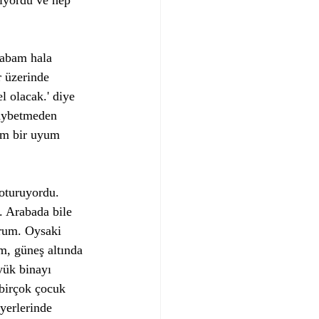
iyordu ve hep 
Babam hala 
 üzerinde 
l olacak.' diye 
kaybetmeden 
tam bir uyum 
oturuyordu. 
. Arabada bile 
rum. Oysaki 
m, güneş altında 
yük binayı 
 birçok çocuk 
 yerlerinde 