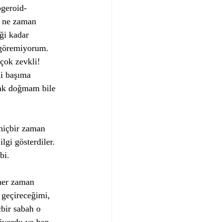
ogeroid-
e ne zaman 
ği kadar 
 göremiyorum. 
çok zevkli! 
i başıma 
rak doğmam bile 
hiçbir zaman 
gi gösterdiler. 
bi.
her zaman 
geçireceğimi, 
bir sabah o 