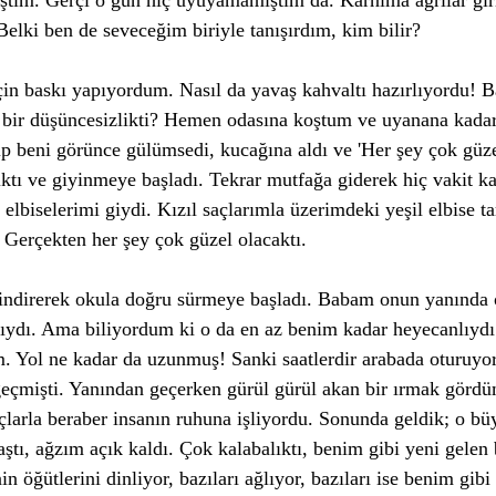
tım. Gerçi o gün hiç uyuyamamıştım da. Karnıma ağrılar gir
elki ben de seveceğim biriyle tanışırdım, kim bilir? 
in baskı yapıyordum. Nasıl da yavaş kahvaltı hazırlıyordu! 
 bir düşüncesizlikti? Hemen odasına koştum ve uyanana kadar
ıp beni görünce gülümsedi, kucağına aldı ve 'Her şey çok güze
lktı ve giyinmeye başladı. Tekrar mutfağa giderek hiç vakit 
 elbiselerimi giydi. Kızıl saçlarımla üzerimdeki yeşil elbise 
Gerçekten her şey çok güzel olacaktı.   
ndirerek okula doğru sürmeye başladı. Babam onun yanında 
lıydı. Ama biliyordum ki o da en az benim kadar heyecanlıydı
 Yol ne kadar da uzunmuş! Sanki saatlerdir arabada oturuyo
eçmişti. Yanından geçerken gürül gürül akan bir ırmak gördü
açlarla beraber insanın ruhuna işliyordu. Sonunda geldik; o bü
tı, ağzım açık kaldı. Çok kalabalıktı, benim gibi yeni gelen
nin öğütlerini dinliyor, bazıları ağlıyor, bazıları ise benim gibi