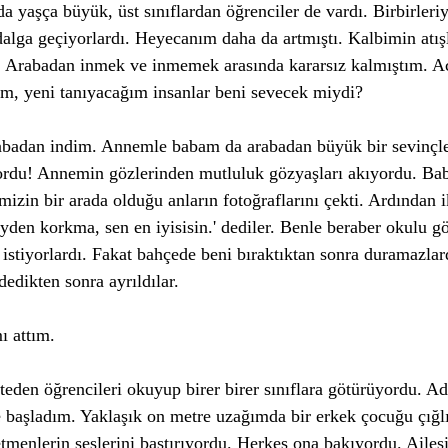
a yaşça büyük, üst sınıflardan öğrenciler de vardı. Birbirleri
dalga geçiyorlardı. Heyecanım daha da artmıştı. Kalbimin atış
u. Arabadan inmek ve inmemek arasında kararsız kalmıştım. Ac
im, yeni tanıyacağım insanlar beni sevecek miydi?
rabadan indim. Annemle babam da arabadan büyük bir sevinçle 
yordu! Annemin gözlerinden mutluluk gözyaşları akıyordu. Ba
imizin bir arada olduğu anların fotoğraflarını çekti. Ardından i
şeyden korkma, sen en iyisisin.' dediler. Benle beraber okulu g
istiyorlardı. Fakat bahçede beni bıraktıktan sonra duramazlar
dedikten sonra ayrıldılar. 
 attım. 
teden öğrencileri okuyup birer birer sınıflara götürüyordu. A
başladım. Yaklaşık on metre uzağımda bir erkek çocuğu çığl
etmenlerin seslerini bastırıyordu. Herkes ona bakıyordu. Ailes