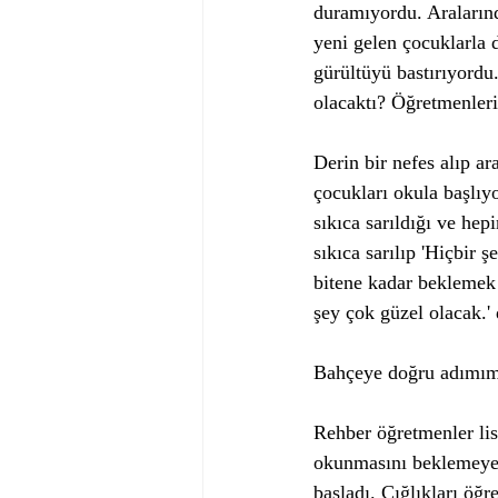
duramıyordu. Aralarınd
yeni gelen çocuklarla 
gürültüyü bastırıyord
olacaktı? Öğretmenler
Derin bir nefes alıp a
çocukları okula başlı
sıkıca sarıldığı ve hep
sıkıca sarılıp 'Hiçbir 
bitene kadar beklemek 
şey çok güzel olacak.' 
Bahçeye doğru adımımı
Rehber öğretmenler lis
okunmasını beklemeye 
başladı. Çığlıkları öğr