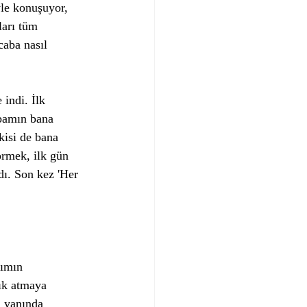
yle konuşuyor, 
ları tüm 
aba nasıl 
indi. İlk 
bamın bana 
kisi de bana 
örmek, ilk gün 
dı. Son kez 'Her 
dımın 
ık atmaya 
i yanında 