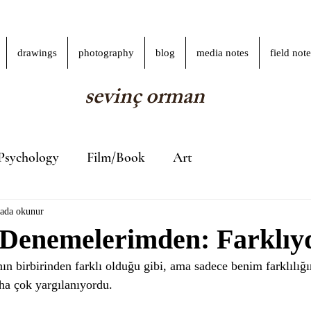
drawings
photography
blog
media notes
field note
sevinç orman
Psychology
Film/Book
Art
kada okunur
 Denemelerimden: Farklıy
nın birbirinden farklı olduğu gibi, ama sadece benim farklılı
aha çok yargılanıyordu. 