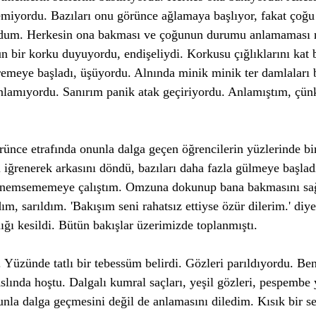
emiyordu. Bazıları onu görünce ağlamaya başlıyor, fakat çoğu
dum. Herkesin ona bakması ve çoğunun durumu anlamaması na
bir korku duyuyordu, endişeliydi. Korkusu çığlıklarını kat b
itremeye başladı, üşüyordu. Alnında minik minik ter damlaları 
lamıyordu. Sanırım panik atak geçiriyordu. Anlamıştım, çünk
 
rünce etrafında onunla dalga geçen öğrencilerin yüzlerinde bir
rı iğrenerek arkasını döndü, bazıları daha fazla gülmeye başlad
önemsememeye çalıştım. Omzuna dokunup bana bakmasını sa
, sarıldım. 'Bakışım seni rahatsız ettiyse özür dilerim.' diye
ığı kesildi. Bütün bakışlar üzerimizde toplanmıştı.  
Yüzünde tatlı bir tebessüm belirdi. Gözleri parıldıyordu. Be
ında hoştu. Dalgalı kumral saçları, yeşil gözleri, pespembe y
unla dalga geçmesini değil de anlamasını diledim. Kısık bir se