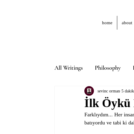
home
about
All Writings
Philosophy
sevinc orman
5 daki
İlk Öykü
Farklıydım... Her insa
batıyordu ve tabi ki d