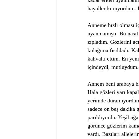
kadar erken uyanmamış
hayaller kuruyordum. B
Anneme hızlı olması iç
uyanmamıştı. Bu nasıl
zıpladım. Gözlerini aç
kulağıma fısıldadı. Ka
kahvaltı ettim. En yeni
içindeydi, mutluydum. 
Annem beni arabaya bi
Hala gözleri yarı kapa
yerimde duramıyordum.
sadece on beş dakika g
parıldıyordu. Yeşil ağ
görünce gözlerim kamaş
vardı. Bazıları aileleri