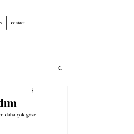
s
contact
dım
ğım daha çok göze 